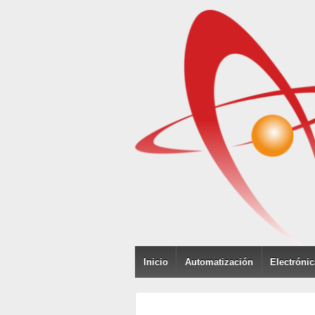
Inicio
Automatización
Electróni