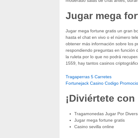
moderado salas de chat antes, durant
Jugar mega for
Jugar mega fortune gratis un gran bo
hasta el chat en vivo o el número te
obtener más información sobre los pr
respondiendo preguntas en función de
la ruleta por lo que no podrá recuper
1559, hay tantos casinos criptográfi
Tragaperras 5 Carretes
Fortunejack Casino Codigo Promoci
¡Diviértete con
Tragamonedas Jugar Por Divers
Jugar mega fortune gratis
Casino sevilla online