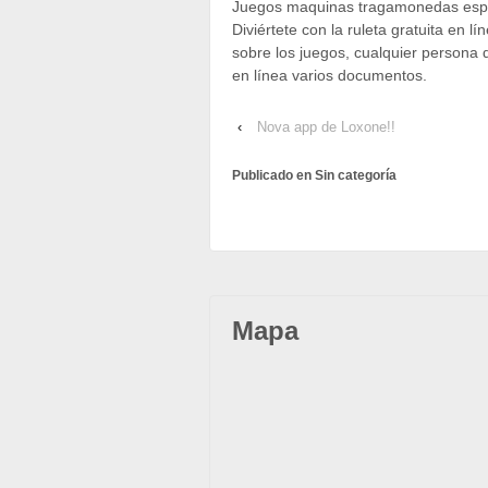
Juegos maquinas tragamonedas españo
Diviértete con la ruleta gratuita en 
sobre los juegos, cualquier persona 
en línea varios documentos.
‹
Nova app de Loxone!!
Publicado en Sin categoría
Mapa